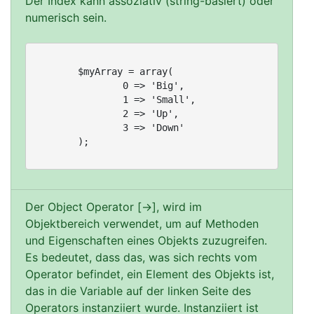
Der Index kann assoziativ (string-basiert) oder
numerisch sein.
	$myArray = array(

		0 => 'Big',

		1 => 'Small',

		2 => 'Up',

		3 => 'Down'

	);

Der Object Operator [->], wird im
Objektbereich verwendet, um auf Methoden
und Eigenschaften eines Objekts zuzugreifen.
Es bedeutet, dass das, was sich rechts vom
Operator befindet, ein Element des Objekts ist,
das in die Variable auf der linken Seite des
Operators instanziiert wurde. Instanziiert ist